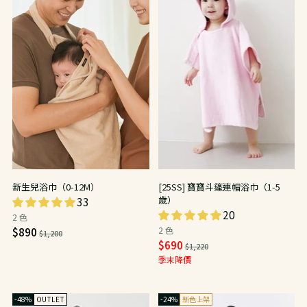
新生兒浴巾（0-12M）
[25SS] 寶寶斗篷連帽浴巾（1-5
歲）
33
20
2 色
日
$890
2 色
$1,200
日
$690
常
$1,220
常
季末降價
價
價
-48%
OUTLET
-24%
新色上架