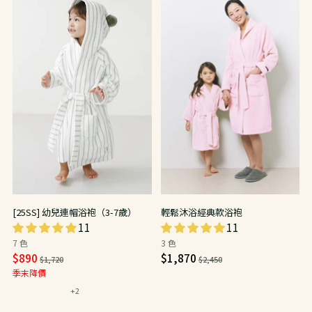
[25SS] 幼兒連帽浴袍（3-7歲）
輕鬆沐浴經典款浴袍
11
11
7 色
3 色
日
日
$890
$1,870
$1,720
$2,450
常
常
季末降價
價
價
+2