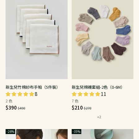
新生兒竹棉紗布手帕（5件裝）
新生兒棉襪套組-2色（0-6M）
8
11
2 色
7 色
日
日
$390
$210
$490
$270
常
常
+2
價
價
-26%
-35%