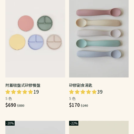
附蓋吸盤式矽膠餐盤
矽膠副食湯匙
19
39
5 色
5 色
日
日
$690
$170
$880
$240
常
常
價
價
-20%
-22%