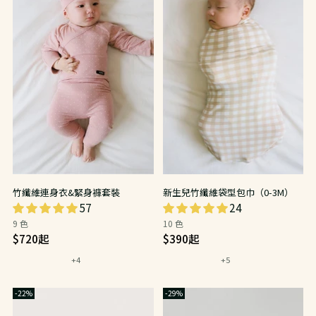
竹纖維連身衣&緊身褲套裝
新生兒竹纖維袋型包巾（0-3M）
57
24
9 色
10 色
日
日
$720
起
$390
起
常
常
+4
+5
價
價
-22%
-29%