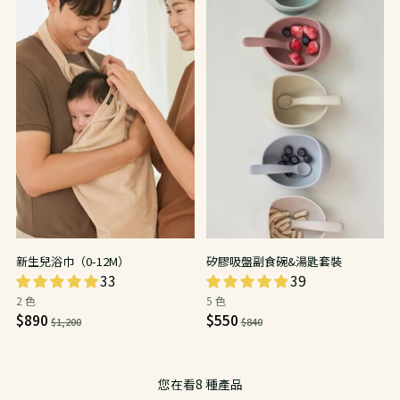
新生兒浴巾（0-12M）
矽膠吸盤副食碗&湯匙套裝
33
39
2 色
5 色
日
日
$890
$550
$1,200
$840
常
常
價
價
您在看8 種產品