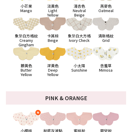
小芒果
淡黃色
淺杏色
燕麥色
Mango
Light
Neutral
Oatmeal
Yellow
Beige
象牙白方格紋
卡其棕
象牙白大方格
清新格紋
Creamy
Beige
Ivory Check
Grid
Gingham
鵝黃色
深黃色
小太陽
含羞草
Butter
Deep
Sunshine
Mimosa
Yellow
Yellow
PINK & ORANGE
小櫻桃
粉底灰波點
蜜桃粉
嬰兒粉