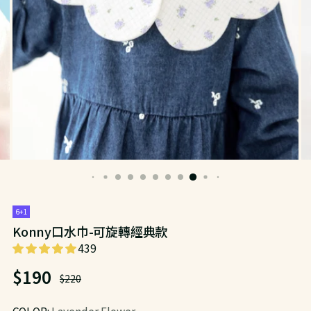
6+1
Konny口水巾-可旋轉經典款
439
日
$190
$220
常
COLOR:
Lavender Flower