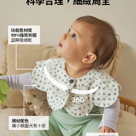
科學合理，細緻周全
功能性材質
99%強效抑菌
且瞬吸速乾
繽紛配色
讓小臉蛋元氣十足