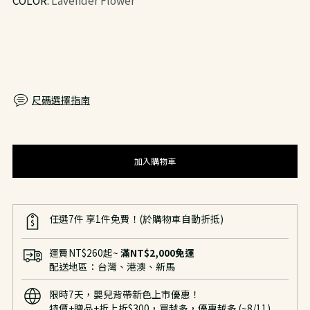
價
尺碼選擇指南
加入購物車
任選7件 享1件免費！(於購物車自動折抵)
運費NT$260起~
滿NT$2,000免運
配送地區：台灣、港澳、新馬
限時7天，嬰兒背帶新色上市優惠！
特價+贈品+折上折$300，買越多，優惠越多 (~8/11)