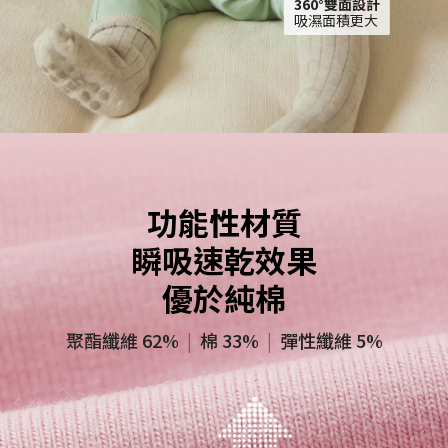
360°雙面設計
吸濕面積更大
功能性材質
瞬吸速乾效果
優於純棉
聚酯纖維 62%
|
棉 33%
|
彈性纖維 5%