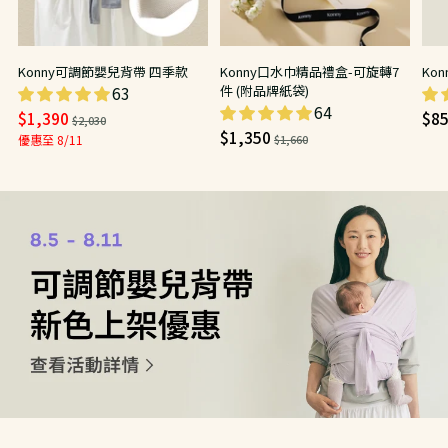
Konny可調節嬰兒背帶 四季款
Konny口水巾精品禮盒-可旋轉7
Ko
件 (附品牌紙袋)
63
64
日
日
$1,390
$8
$2,030
日
$1,350
常
常
優惠至 8/11
$1,660
常
價
價
價
Adding
product
to
your
cart